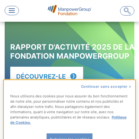
Skip
to
content
RAPPORT D'ACTIVITÉ 2025 DE LA
FONDATION MANPOWERGROUP
Continuer sans accepter >
Nous utilisons des cookies pour nous assurer du bon fonctionnement
de notre site, pour personnaliser notre contenu et nos publicités et
afin d’analyser notre trafic. Nous partageons également des
informations, quant à votre navigation sur notre site, avec nos
partenaires analytiques, publicitaires et de réseaux sociaux.
Politique
de Cookies.
Favoriser l’inclusion sociale et l’insertion
professionnelle en veillant à l’accompagnement
des publics éloignés de l’emploi et en