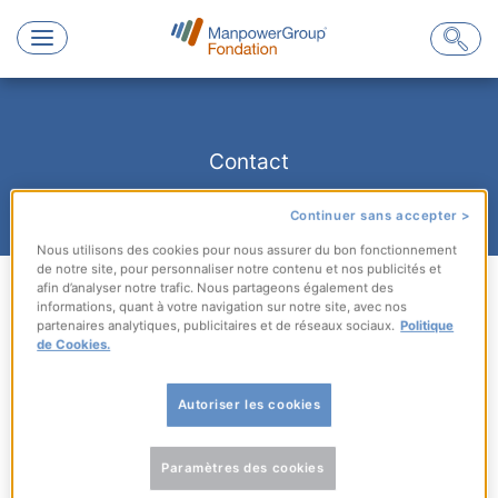
Skip
to
content
Contact
Continuer sans accepter >
Nous utilisons des cookies pour nous assurer du bon fonctionnement
de notre site, pour personnaliser notre contenu et nos publicités et
afin d’analyser notre trafic. Nous partageons également des
Fondation d’entreprise – Fondation ManpowerGroup
informations, quant à votre navigation sur notre site, avec nos
Tour Landscape, 6 Place des Degrés 92800 Puteaux
partenaires analytiques, publicitaires et de réseaux sociaux.
Politique
de Cookies.
Toute demande de soutien à projet à la Fondation
ManpowerGroup se fait exclusivement en ligne dans le
Autoriser les cookies
cadre d’un Appel à projets. Le prochain Appel à projets est
repoussé au premier trimestre 2026.
Paramètres des cookies