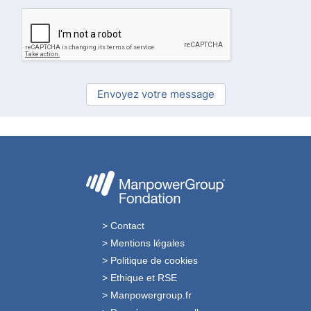
r
M
e
s
s
a
Envoyez votre message
g
e
*
Contact
Mentions légales
Politique de cookies
Ethique et RSE
Manpowergroup.fr